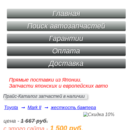
Главная
Поиск автозапчастей
Гарантии
Оплата
Доставка
Прямые поставки из Японии.
Запчасти японских и европейских авто
Прайс-Каталог запчастей в наличии
Toyota
➞
Mark II
➞
жесткость бампера
цена -
1 667 руб.
1 500 руб.
с этого сайта -