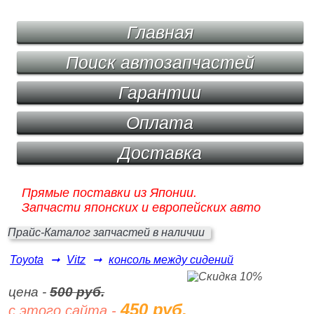
Главная
Поиск автозапчастей
Гарантии
Оплата
Доставка
Прямые поставки из Японии.
Запчасти японских и европейских авто
Прайс-Каталог запчастей в наличии
Toyota
➞
Vitz
➞
консоль между сидений
цена -
500 руб.
450 руб.
с этого сайта -