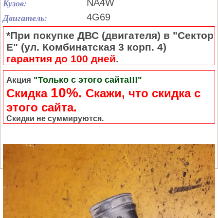
Кузов:
NA4W
Двигатель:
4G69
*При покупке ДВС (двигателя) в "Сектор
Е" (ул. Комбинатская 3 корп. 4)
гарантия до 100 дней
.
"Только с этого сайта!!!"
Акция
10%.
Скидка
Cкажи, что скидка с
этого сайта.
Скидки не суммируются.