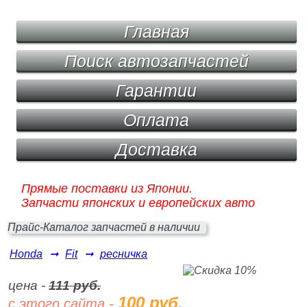
Главная
Поиск автозапчастей
Гарантии
Оплата
Доставка
Прямые поставки из Японии.
Запчасти японских и европейских авто
Прайс-Каталог запчастей в наличии
Honda
➞
Fit
➞
ресничка
цена -
111 руб.
100 руб.
с этого сайта -