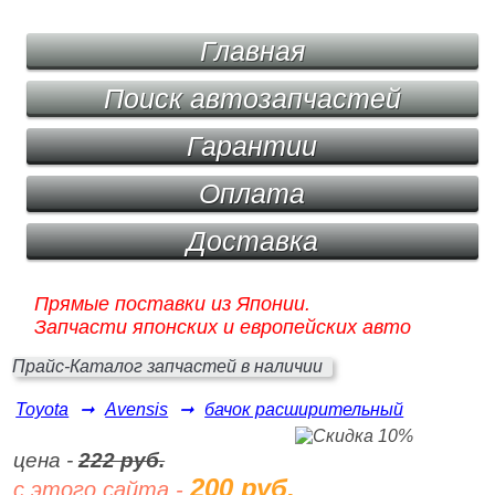
Главная
Поиск автозапчастей
Гарантии
Оплата
Доставка
Прямые поставки из Японии.
Запчасти японских и европейских авто
Прайс-Каталог запчастей в наличии
Toyota
➞
Avensis
➞
бачок расширительный
цена -
222 руб.
200 руб.
с этого сайта -