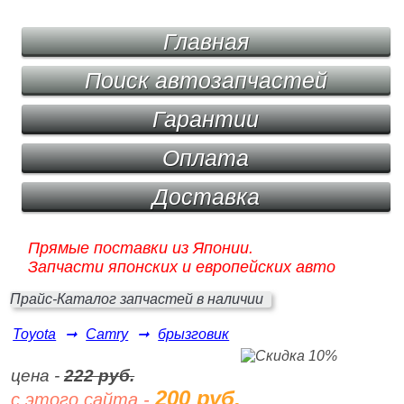
Главная
Поиск автозапчастей
Гарантии
Оплата
Доставка
Прямые поставки из Японии.
Запчасти японских и европейских авто
Прайс-Каталог запчастей в наличии
Toyota
➞
Camry
➞
брызговик
цена -
222 руб.
200 руб.
с этого сайта -