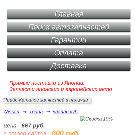
Главная
Поиск автозапчастей
Гарантии
Оплата
Доставка
Прямые поставки из Японии.
Запчасти японских и европейских авто
Прайс-Каталог запчастей в наличии
Nissan
➞
Teana
➞
клапан vvt-i
цена -
667 руб.
600 руб.
с этого сайта -