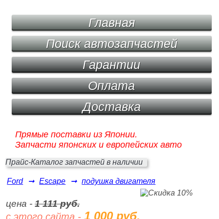
Главная
Поиск автозапчастей
Гарантии
Оплата
Доставка
Прямые поставки из Японии.
Запчасти японских и европейских авто
Прайс-Каталог запчастей в наличии
Ford
➞
Escape
➞
подушка двигателя
цена -
1 111 руб.
1 000 руб.
с этого сайта -