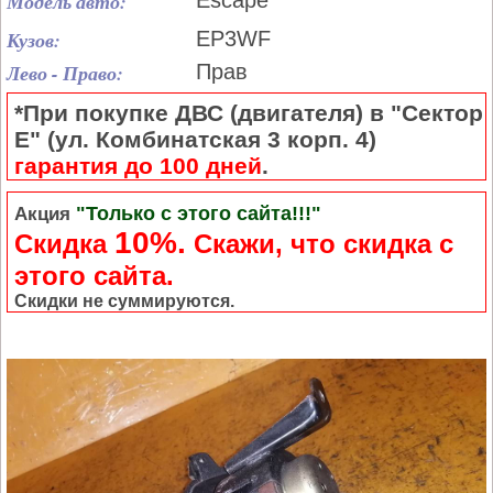
Модель авто:
Escape
Кузов:
EP3WF
Лево - Право:
Прав
*При покупке ДВС (двигателя) в "Сектор
Е" (ул. Комбинатская 3 корп. 4)
гарантия до 100 дней
.
"Только с этого сайта!!!"
Акция
10%.
Скидка
Cкажи, что скидка с
этого сайта.
Скидки не суммируются.