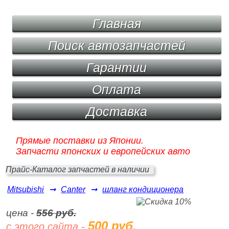
Главная
Поиск автозапчастей
Гарантии
Оплата
Доставка
Прямые поставки из Японии.
Запчасти японских и европейских авто
Прайс-Каталог запчастей в наличии
Mitsubishi
➞
Canter
➞
шланг кондиционера
цена -
556 руб.
500 руб.
с этого сайта -