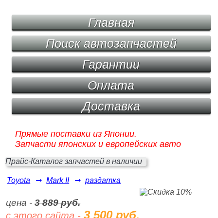
Главная
Поиск автозапчастей
Гарантии
Оплата
Доставка
Прямые поставки из Японии.
Запчасти японских и европейских авто
Прайс-Каталог запчастей в наличии
Toyota
➞
Mark II
➞
раздатка
цена -
3 889 руб.
3 500 руб.
с этого сайта -