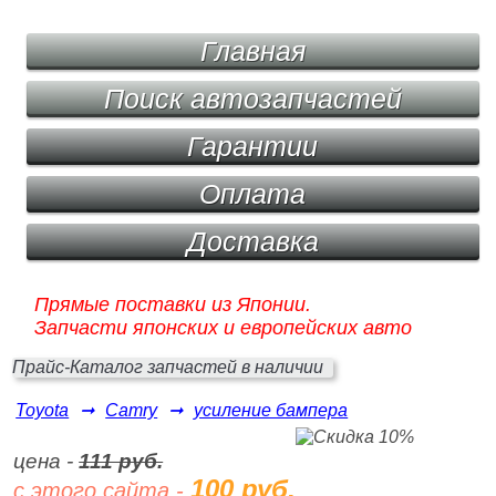
Главная
Поиск автозапчастей
Гарантии
Оплата
Доставка
Прямые поставки из Японии.
Запчасти японских и европейских авто
Прайс-Каталог запчастей в наличии
Toyota
➞
Camry
➞
усиление бампера
цена -
111 руб.
100 руб.
с этого сайта -