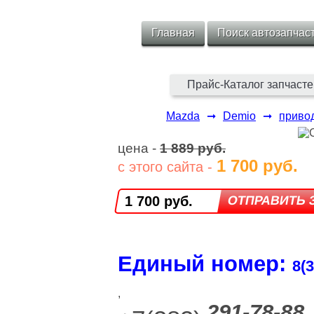
Главная
Поиск автозапчас
Прайс-Каталог запчасте
Mazda
➞
Demio
➞
приво
цена -
1 889 руб.
1 700 руб.
с этого сайта -
1 700 руб.
Единый номер:
8(3
,
291-78-88