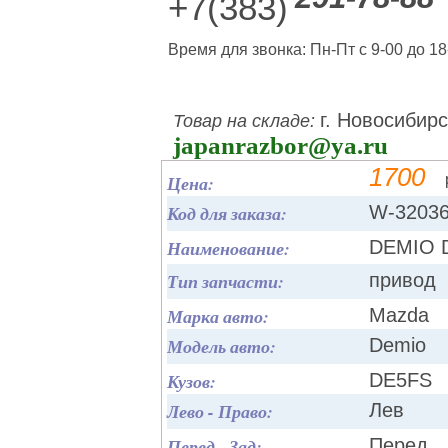
+7(383)
Время для звонка: Пн-Пт с 9-00 до 18
г. Новосибирс
Товар на складе:
japanrazbor@ya.ru
1700
Цена:
Код для заказа:
W-3203
Наименование:
DEMIO 
Тип запчасти:
привод
Марка авто:
Mazda
Модель авто:
Demio
Кузов:
DE5FS
Лево - Право:
Лев
Перед - Зад:
Перед