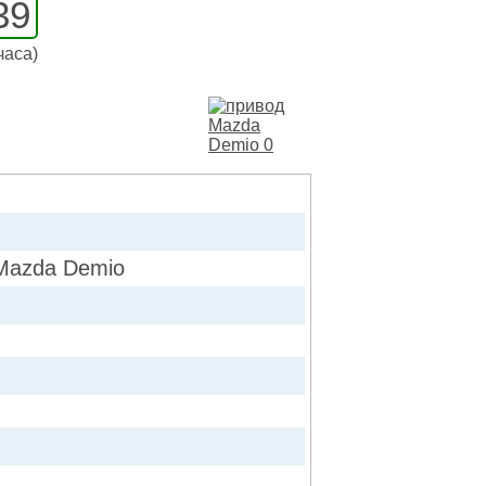
39
часа)
azda Demio