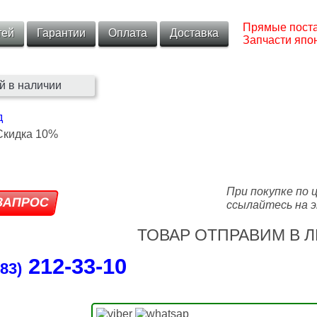
Прямые поста
тей
Гарантии
Оплата
Доставка
Запчасти япон
й в наличии
д
При покупке по 
ссылайтесь на э
ТОВАР ОТПРАВИМ В Л
212‑33‑10
83)