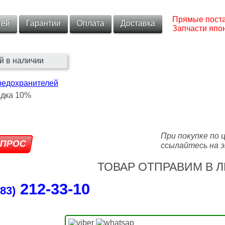
Прямые поста
тей
Гарантии
Оплата
Доставка
Запчасти япон
й в наличии
редохранителей
При покупке по 
ссылайтесь на э
ТОВАР ОТПРАВИМ В Л
212‑33‑10
83)