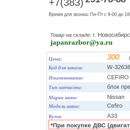
+7(383)
Время для звонка: Пн-Пт с 9-00 до 18
г. Новосибирс
Товар на складе:
japanrazbor@ya.ru
300
Цена:
Код для заказа:
W-3263
Наименование:
CEFIRO 
Тип запчасти:
блок пр
Марка авто:
Nissan
Модель авто:
Cefiro
Кузов:
A33
*При покупке ДВС (двигате