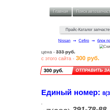
Главная
Поиск автозапчас
Прайс-Каталог запчасте
Nissan
➞
Cefiro
➞
блок п
цена -
333 руб.
300 руб.
с этого сайта -
300 руб.
Единый номер:
8(3
,
291-78-88