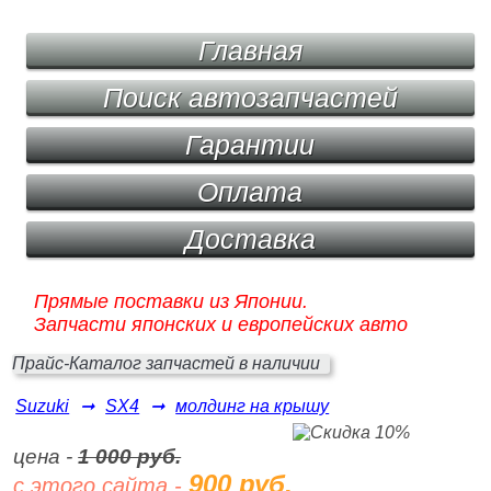
Главная
Поиск автозапчастей
Гарантии
Оплата
Доставка
Прямые поставки из Японии.
Запчасти японских и европейских авто
Прайс-Каталог запчастей в наличии
Suzuki
➞
SX4
➞
молдинг на крышу
цена -
1 000 руб.
900 руб.
с этого сайта -