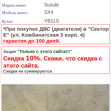
Марка авто:
Suzuki
Модель авто:
SX4
Кузов:
YB11S
*При покупке ДВС (двигателя) в "Сектор
Е" (ул. Комбинатская 3 корп. 4)
гарантия до 100 дней
.
"Только с этого сайта!!!"
Акция
10%.
Скидка
Cкажи, что скидка с
этого сайта.
Скидки не суммируются.