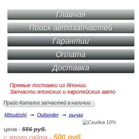
Главная
Поиск автозапчастей
Гарантии
Оплата
Доставка
Прямые поставки из Японии.
Запчасти японских и европейских авто
Прайс-Каталог запчастей в наличии
Mitsubishi
➞
Outlander
➞
рычаг
цена -
556 руб.
500 руб.
с этого сайта -