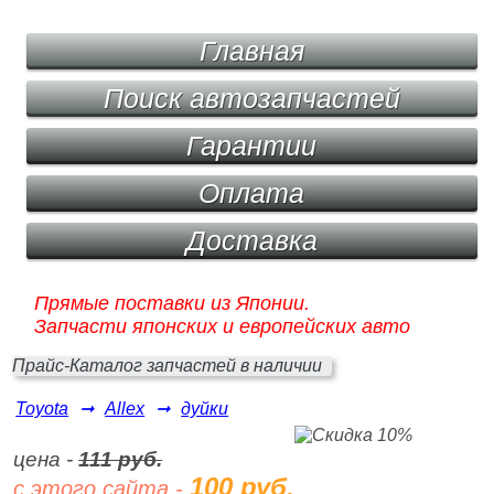
Главная
Поиск автозапчастей
Гарантии
Оплата
Доставка
Прямые поставки из Японии.
Запчасти японских и европейских авто
Прайс-Каталог запчастей в наличии
Toyota
➞
Allex
➞
дуйки
цена -
111 руб.
100 руб.
с этого сайта -