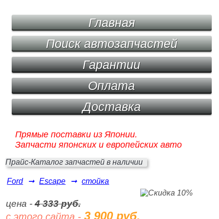
Главная
Поиск автозапчастей
Гарантии
Оплата
Доставка
Прямые поставки из Японии.
Запчасти японских и европейских авто
Прайс-Каталог запчастей в наличии
Ford
➞
Escape
➞
стойка
цена -
4 333 руб.
3 900 руб.
с этого сайта -