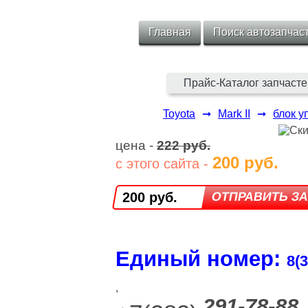
Главная
Поиск автозапчас
Прайс-Каталог запчасте
Toyota
➞
Mark II
➞
блок у
цена -
222 руб.
200 руб.
с этого сайта -
200 руб.
Единый номер:
8(3
,
291-78-88