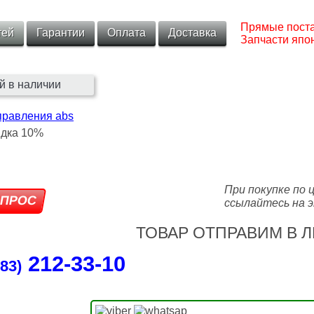
Прямые поста
тей
Гарантии
Оплата
Доставка
Запчасти япон
й в наличии
правления abs
При покупке по 
ссылайтесь на э
ТОВАР ОТПРАВИМ В Л
212‑33‑10
83)