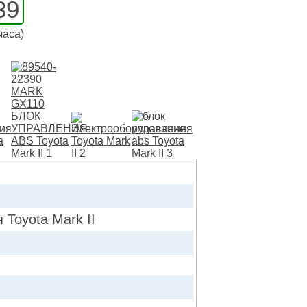
39
часа)
oyota Mark II