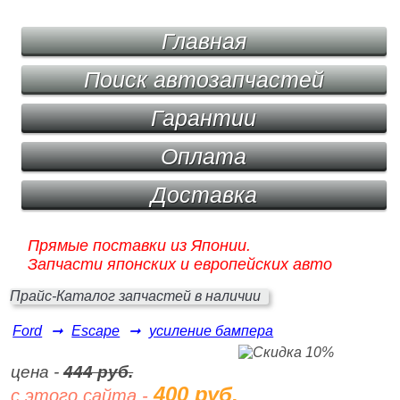
Главная
Поиск автозапчастей
Гарантии
Оплата
Доставка
Прямые поставки из Японии.
Запчасти японских и европейских авто
Прайс-Каталог запчастей в наличии
Ford
➞
Escape
➞
усиление бампера
цена -
444 руб.
400 руб.
с этого сайта -