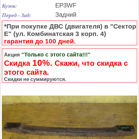
Кузов:
EP3WF
Перед - Зад:
Задний
*При покупке ДВС (двигателя) в "Сектор
Е" (ул. Комбинатская 3 корп. 4)
гарантия до 100 дней
.
"Только с этого сайта!!!"
Акция
10%.
Скидка
Cкажи, что скидка с
этого сайта.
Скидки не суммируются.