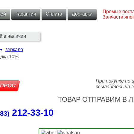
Прямые поста
тей
Гарантии
Оплата
Доставка
Запчасти япон
й в наличии
➞
зеркало
При покупке по 
ссылайтесь на э
ТОВАР ОТПРАВИМ В Л
212‑33‑10
83)