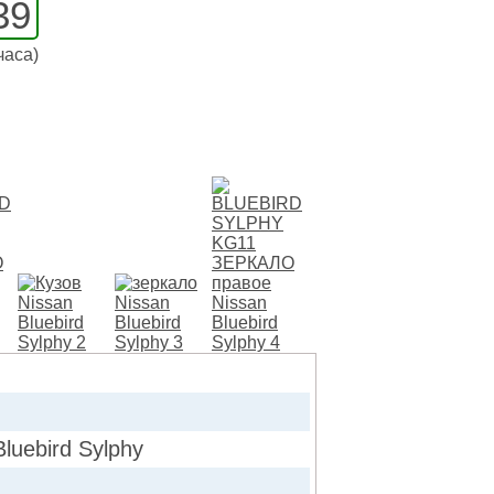
39
часа)
uebird Sylphy