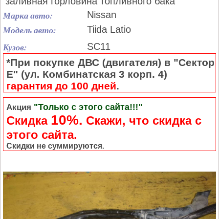
заливная горловина топливного бака
Марка авто:
Nissan
Модель авто:
Tiida Latio
Кузов:
SC11
*При покупке ДВС (двигателя) в "Сектор
Е" (ул. Комбинатская 3 корп. 4)
гарантия до 100 дней
.
"Только с этого сайта!!!"
Акция
10%.
Скидка
Cкажи, что скидка с
этого сайта.
Скидки не суммируются.