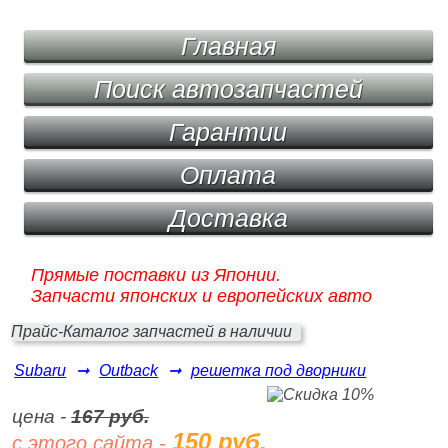
Главная
Поиск автозапчастей
Гарантии
Оплата
Доставка
Прямые поставки из Японии.
Запчасти японских и европейских авто
Прайс-Каталог запчастей в наличии
Subaru
➞
Outback
➞
решетка под дворники
цена -
167 руб.
150 руб.
с этого сайта -