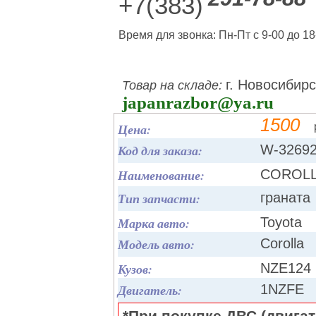
+7(383)
Время для звонка: Пн-Пт с 9-00 до 18
г. Новосибирс
Товар на складе:
japanrazbor@ya.ru
1500
Цена:
Код для заказа:
W-3269
Наименование:
COROLLA
Тип запчасти:
граната
Марка авто:
Toyota
Модель авто:
Corolla
Кузов:
NZE124
Двигатель:
1NZFE
*При покупке ДВС (двигате