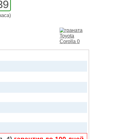
39
часа)
п. 4)
гарантия до 100 дней
.