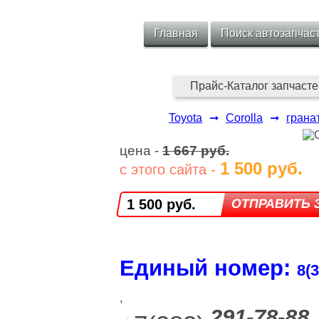
Главная
Поиск автозапчас
Прайс-Каталог запчасте
Toyota
➞
Corolla
➞
грана
цена -
1 667 руб.
1 500 руб.
с этого сайта -
1 500 руб.
Единый номер:
8(3
,
291-78-88