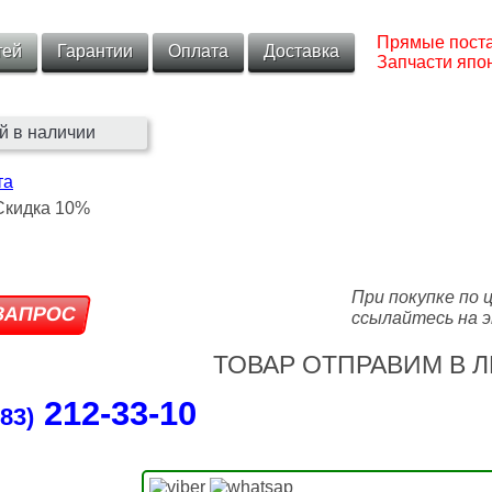
Прямые поста
тей
Гарантии
Оплата
Доставка
Запчасти япон
й в наличии
та
При покупке по 
ссылайтесь на э
ТОВАР ОТПРАВИМ В Л
212‑33‑10
83)