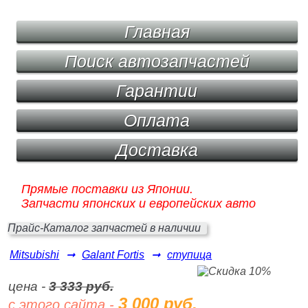
Главная
Поиск автозапчастей
Гарантии
Оплата
Доставка
Прямые поставки из Японии.
Запчасти японских и европейских авто
Прайс-Каталог запчастей в наличии
Mitsubishi
➞
Galant Fortis
➞
ступица
цена -
3 333 руб.
3 000 руб.
с этого сайта -