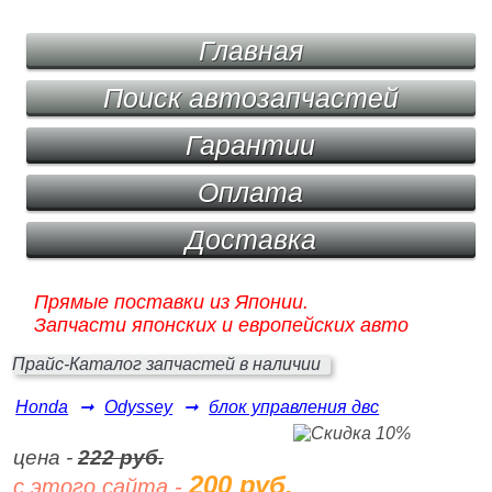
Главная
Поиск автозапчастей
Гарантии
Оплата
Доставка
Прямые поставки из Японии.
Запчасти японских и европейских авто
Прайс-Каталог запчастей в наличии
Honda
➞
Odyssey
➞
блок управления двс
цена -
222 руб.
200 руб.
с этого сайта -