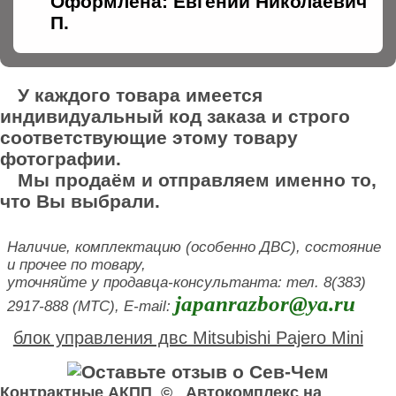
Оформлена: Евгений Николаевич
П.
У каждого товара имеется
индивидуальный код заказа и строго
соответствующие этому товару
фотографии.
Мы продаём и отправляем именно то,
что Вы выбрали.
Наличие, комплектацию (особенно ДВС), состояние
и прочее по товару,
уточняйте у продавца-консультанта: тел. 8(383)
japanrazbor@ya.ru
2917-888 (МТС), E-mail:
блок управления двс Mitsubishi Pajero Mini
Контрактные АКПП © Автокомплекс на
У нас вы можете купить блок управления двс . Здесь продажа блок управления двс б у Honda Odyssey.