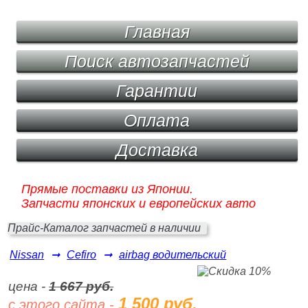
Главная
Поиск автозапчастей
Гарантии
Оплата
Доставка
Прямые поставки из Японии.
Запчасти японских и европейских авто
Прайс-Каталог запчастей в наличии
Nissan
➞
Cefiro
➞
airbag водительский
цена -
1 667 руб.
1 500 руб.
с этого сайта -