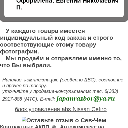
Оформлена: Евгений Николаевич
П.
У каждого товара имеется
индивидуальный код заказа и строго
соответствующие этому товару
фотографии.
Мы продаём и отправляем именно то,
что Вы выбрали.
Наличие, комплектацию (особенно ДВС), состояние
и прочее по товару,
уточняйте у продавца-консультанта: тел. 8(383)
japanrazbor@ya.ru
2917-888 (МТС), E-mail:
блок управления abs Nissan Cefiro
Контрактные АКПП © Автокомплекс на
У нас вы можете купить airbag водительский . Здесь продажа airbag водительский б у Nissan Cefiro.