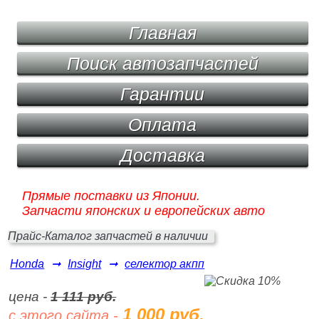
Главная
Поиск автозапчастей
Гарантии
Оплата
Доставка
Прямые поставки из Японии.
Запчасти японских и европейских авто
Прайс-Каталог запчастей в наличии
Honda
➞
Insight
➞
селектор акпп
цена -
1 111 руб.
1 000 руб.
с этого сайта -