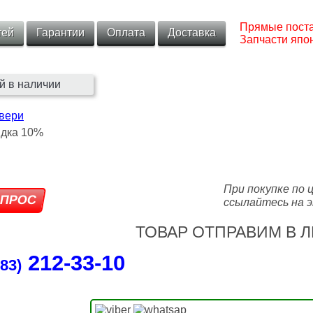
Прямые поста
тей
Гарантии
Оплата
Доставка
Запчасти япон
й в наличии
двери
При покупке по 
ссылайтесь на э
ТОВАР ОТПРАВИМ В Л
212‑33‑10
83)