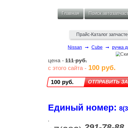
Главная
Поиск автозапчас
Прайс-Каталог запчасте
Nissan
➞
Cube
➞
ручка 
цена -
111 руб.
100 руб.
с этого сайта -
100 руб.
Единый номер:
8(3
,
291-78-88