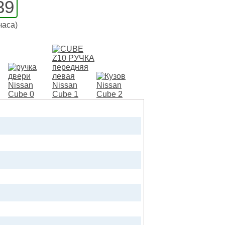
39
часа)