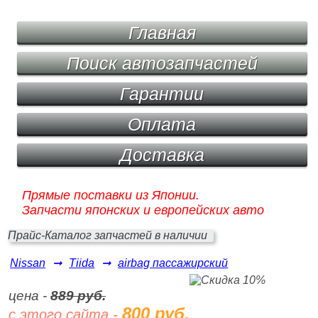
Главная
Поиск автозапчастей
Гарантии
Оплата
Доставка
Прямые поставки из Японии.
Запчасти японских и европейских авто
Прайс-Каталог запчастей в наличии
Nissan
➞
Tiida
➞
airbag пассажирский
цена -
889 руб.
800 руб.
с этого сайта -