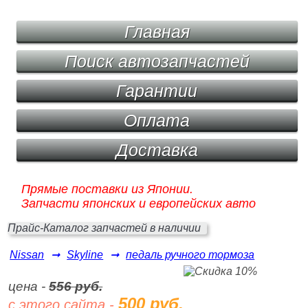
Главная
Поиск автозапчастей
Гарантии
Оплата
Доставка
Прямые поставки из Японии.
Запчасти японских и европейских авто
Прайс-Каталог запчастей в наличии
Nissan
➞
Skyline
➞
педаль ручного тормоза
цена -
556 руб.
500 руб.
с этого сайта -