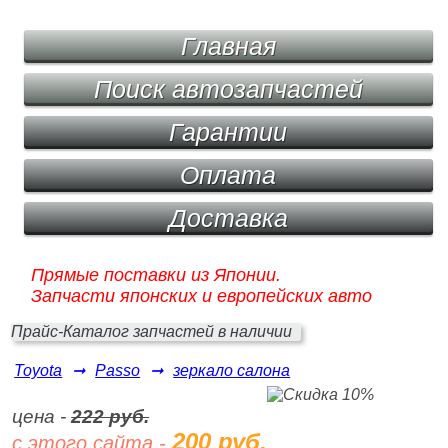
Главная
Поиск автозапчастей
Гарантии
Оплата
Доставка
Прямые поставки из Японии.
Запчасти японских и европейских авто
Прайс-Каталог запчастей в наличии
Toyota
➞
Passo
➞
зеркало салона
цена -
222 руб.
200 руб.
с этого сайта -