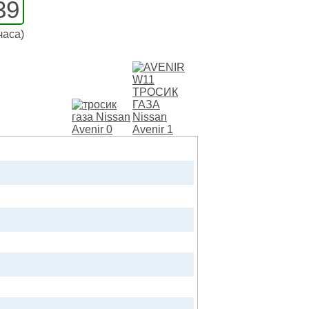
39
часа)