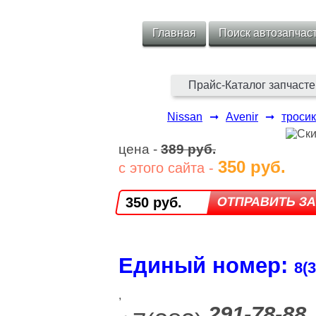
Главная
Поиск автозапчас
Прайс-Каталог запчасте
Nissan
➞
Avenir
➞
тросик
цена -
389 руб.
350 руб.
с этого сайта -
350 руб.
Единый номер:
8(3
,
291-78-88