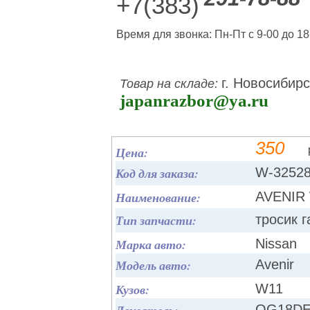
+7(383)
Время для звонка: Пн-Пт с 9-00 до 18
г. Новосибирс
Товар на складе:
japanrazbor@ya.ru
350
Цена:
Код для заказа:
W-3252
Наименование:
AVENIR 
Тип запчасти:
тросик г
Марка авто:
Nissan
Модель авто:
Avenir
Кузов:
W11
QG18D