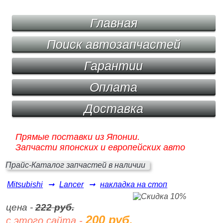
Главная
Поиск автозапчастей
Гарантии
Оплата
Доставка
Прямые поставки из Японии.
Запчасти японских и европейских авто
Прайс-Каталог запчастей в наличии
Mitsubishi
➞
Lancer
➞
накладка на стоп
цена -
222 руб.
200 руб.
с этого сайта -