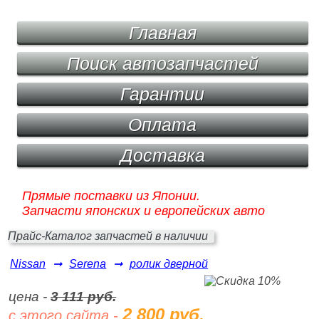
Главная
Поиск автозапчастей
Гарантии
Оплата
Доставка
Прямые поставки из Японии.
Запчасти японских и европейских авто
Прайс-Каталог запчастей в наличии
Nissan
➞
Serena
➞
ролик дверной
цена -
3 111 руб.
2 800 руб.
с этого сайта -