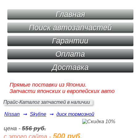
Главная
Поиск автозапчастей
Гарантии
Оплата
Доставка
Прямые поставки из Японии.
Запчасти японских и европейских авто
Прайс-Каталог запчастей в наличии
Nissan
➞
Skyline
➞
диск тормозной
цена -
556 руб.
500 руб.
с этого сайта -