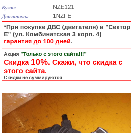
Кузов:
NZE121
Двигатель:
1NZFE
*При покупке ДВС (двигателя) в "Сектор
Е" (ул. Комбинатская 3 корп. 4)
гарантия до 100 дней
.
"Только с этого сайта!!!"
Акция
10%.
Скидка
Cкажи, что скидка с
этого сайта.
Скидки не суммируются.