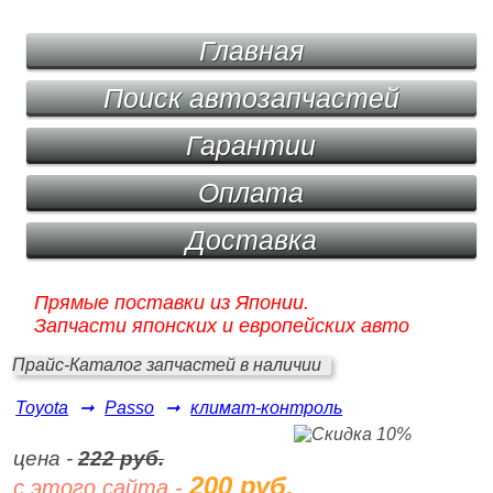
Главная
Поиск автозапчастей
Гарантии
Оплата
Доставка
Прямые поставки из Японии.
Запчасти японских и европейских авто
Прайс-Каталог запчастей в наличии
Toyota
➞
Passo
➞
климат-контроль
цена -
222 руб.
200 руб.
с этого сайта -