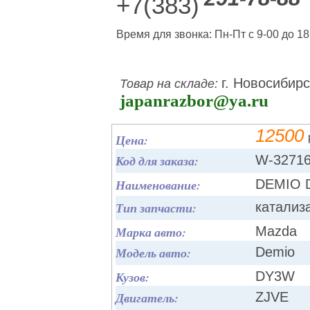
+7(383)
Время для звонка: Пн-Пт с 9-00 до 18
г. Новосибирс
Товар на складе:
japanrazbor@ya.ru
12500
Цена:
Код для заказа:
W-3271
Наименование:
DEMIO 
Тип запчасти:
катализ
Марка авто:
Mazda
Модель авто:
Demio
Кузов:
DY3W
Двигатель:
ZJVE