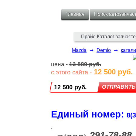
Главная
Поиск автозапчас
Прайс-Каталог запчасте
Mazda
➞
Demio
➞
катали
цена -
13 889 руб.
12 500 руб.
с этого сайта -
12 500 руб.
Единый номер:
8(3
,
291-78-88