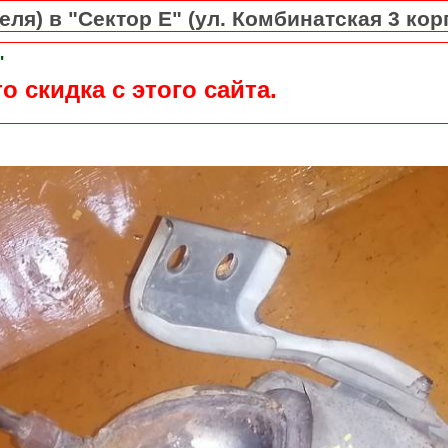
ля) в "Сектор Е" (ул. Комбинатская 3 кор
"
о скидка с этого сайта.