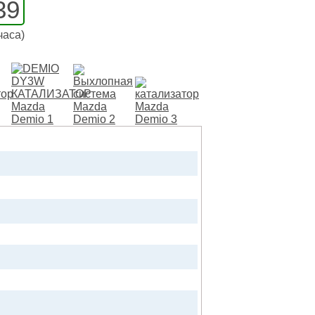
39
часа)