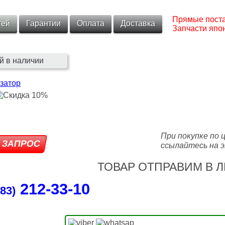
Прямые поста
тей
Гарантии
Оплата
Доставка
Запчасти япон
й в наличии
затор
При покупке по 
ссылайтесь на э
ТОВАР ОТПРАВИМ В Л
212‑33‑10
83)