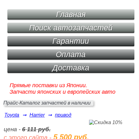
Главная
Поиск автозапчастей
Гарантии
Оплата
Доставка
Прямые поставки из Японии.
Запчасти японских и европейских авто
Прайс-Каталог запчастей в наличии
Toyota
➞
Harrier
➞
привод
цена -
6 111 руб.
5 500 руб.
с этого сайта -