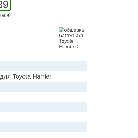
39
часа)
 Toyota Harrier