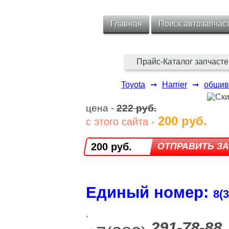
Главная
Поиск автозапчас
Прайс-Каталог запчасте
Toyota
➞
Harrier
➞
обшив
цена -
222 руб.
200 руб.
с этого сайта -
200 руб.
Единый номер:
8(3
,
291-78-88