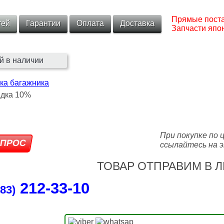
Прямые поста
тей
Гарантии
Оплата
Доставка
Запчасти япон
й в наличии
ка багажника
При покупке по 
ссылайтесь на э
ТОВАР ОТПРАВИМ В Л
212‑33‑10
83)