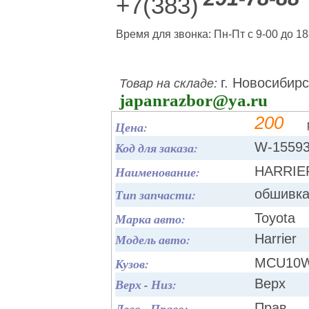
+7(383)
Время для звонка: Пн-Пт с 9-00 до 18
г. Новосибирс
Товар на складе:
japanrazbor@ya.ru
200
Цена:
Код для заказа:
W-1559
Наименование:
HARRIER
Тип запчасти:
обшивка
Марка авто:
Toyota
Модель авто:
Harrier
Кузов:
MCU10
Верх - Низ:
Верх
Лево - Право:
Прав