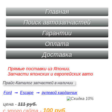
Главная
Поиск автозапчастей
Гарантии
Оплата
Доставка
Прямые поставки из Японии.
Запчасти японских и европейских авто
Прайс-Каталог запчастей в наличии
Ford
➞
Escape
➞
рулевой карданчик
цена -
111 руб.
100 руб.
с этого сайта -