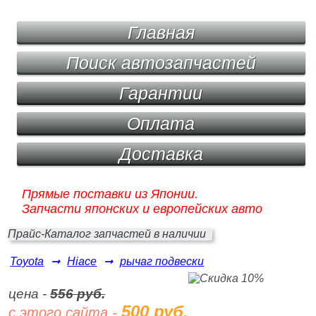
Главная
Поиск автозапчастей
Гарантии
Оплата
Доставка
Прямые поставки из Японии.
Запчасти японских и европейских авто
Прайс-Каталог запчастей в наличии
Toyota
➞
Hiace
➞
рычаг подвески
цена -
556 руб.
500 руб.
с этого сайта -