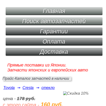
Главная
Поиск автозапчастей
Гарантии
Оплата
Доставка
Прямые поставки из Японии.
Запчасти японских и европейских авто
Прайс-Каталог запчастей в наличии
Toyota
➞
Cresta
➞
стекло
цена -
178 руб.
160 руб.
с этого сайта -