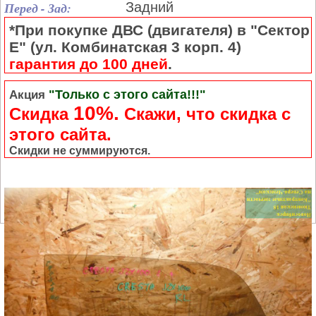
Перед - Зад:
Задний
*При покупке ДВС (двигателя) в "Сектор
Е" (ул. Комбинатская 3 корп. 4)
гарантия до 100 дней
.
"Только с этого сайта!!!"
Акция
10%.
Скидка
Cкажи, что скидка с
этого сайта.
Скидки не суммируются.