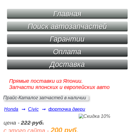
Главная
Поиск автозапчастей
Гарантии
Оплата
Доставка
Прямые поставки из Японии.
Запчасти японских и европейских авто
Прайс-Каталог запчастей в наличии
Honda
➞
Civic
➞
форточка двери
цена -
222 руб.
200 руб.
с этого сайта -