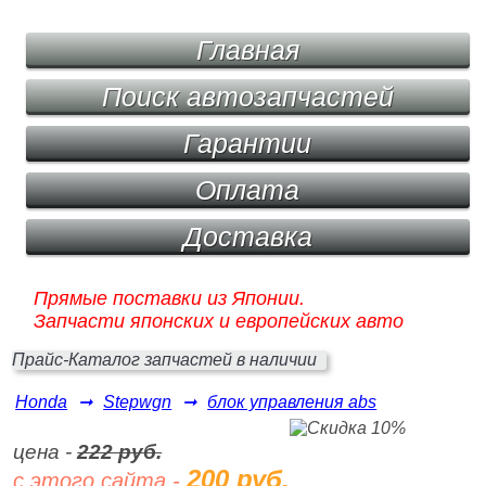
Главная
Поиск автозапчастей
Гарантии
Оплата
Доставка
Прямые поставки из Японии.
Запчасти японских и европейских авто
Прайс-Каталог запчастей в наличии
Honda
➞
Stepwgn
➞
блок управления abs
цена -
222 руб.
200 руб.
с этого сайта -