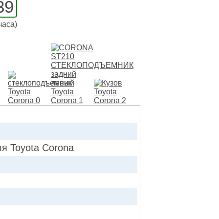
39
часа)
 Toyota Corona