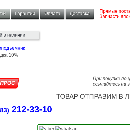
Прямые поста
тей
Гарантии
Оплата
Доставка
Запчасти япон
й в наличии
оподъемник
При покупке по 
ссылайтесь на э
ТОВАР ОТПРАВИМ В Л
212‑33‑10
83)