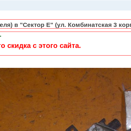
ля) в "Сектор Е" (ул. Комбинатская 3 кор
"
о скидка с этого сайта.