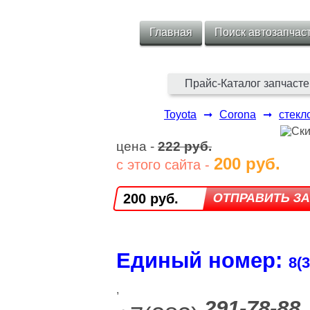
Главная
Поиск автозапчас
Прайс-Каталог запчасте
Toyota
➞
Corona
➞
стекл
цена -
222 руб.
200 руб.
с этого сайта -
200 руб.
Единый номер:
8(3
,
291-78-88