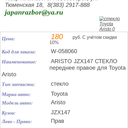
Тюменская 18, 8(383) 2917-888
japanrazbor@ya.ru
180
Цена:
руб. С учётом скидки
10%
Код для заказа:
W-058060
Наименование:
ARISTO JZX147 СТЕКЛО
переднее правое для Toyota
Aristo
Тип запчасти:
стекло
Марка авто:
Toyota
Модель авто:
Aristo
Кузов:
JZX147
Лево - Право:
Прав