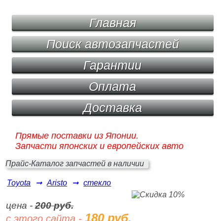
Главная
Поиск автозапчастей
Гарантии
Оплата
Доставка
Прямые поставки из Японии.
Запчасти японских и европейских авто
Прайс-Каталог запчастей в наличии
Toyota
➞
Aristo
➞
стекло
цена -
200 руб.
180 руб.
с этого сайта -