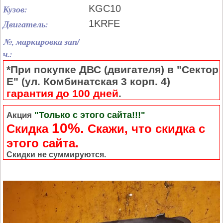
Кузов:
KGC10
Двигатель:
1KRFE
№, маркировка зап/
ч.:
*При покупке ДВС (двигателя) в "Сектор
Е" (ул. Комбинатская 3 корп. 4)
гарантия до 100 дней
.
"Только с этого сайта!!!"
Акция
10%.
Скидка
Cкажи, что скидка с
этого сайта.
Скидки не суммируются.