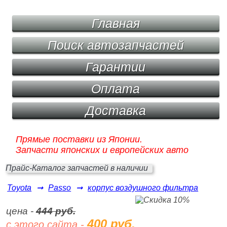
Главная
Поиск автозапчастей
Гарантии
Оплата
Доставка
Прямые поставки из Японии.
Запчасти японских и европейских авто
Прайс-Каталог запчастей в наличии
Toyota
➞
Passo
➞
корпус воздушного фильтра
цена -
444 руб.
400 руб.
с этого сайта -