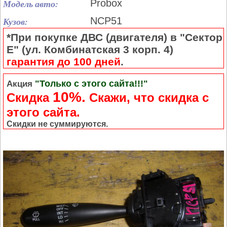
Модель авто:
Probox
Кузов:
NCP51
*При покупке ДВС (двигателя) в "Сектор
Е" (ул. Комбинатская 3 корп. 4)
гарантия до 100 дней
.
"Только с этого сайта!!!"
Акция
10%.
Скидка
Cкажи, что скидка с
этого сайта.
Скидки не суммируются.