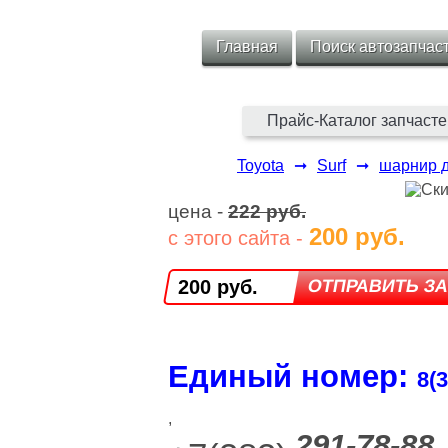
Главная
Поиск автозапчас
Прайс-Каталог запчасте
Toyota
➞
Surf
➞
шарнир 
цена -
222 руб.
200 руб.
с этого сайта -
200 руб.
Единый номер:
8(3
,
291-78-88