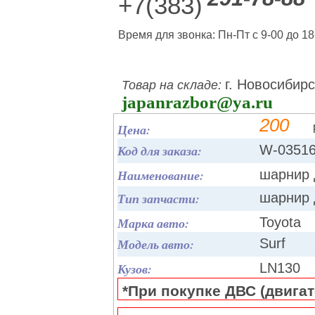
+7(383)
Время для звонка: Пн-Пт с 9-00 до 18
г. Новосибирс
Товар на складе:
japanrazbor@ya.ru
200
Цена:
Код для заказа:
W-0351
Наименование:
шарнир 
Тип запчасти:
шарнир 
Марка авто:
Toyota
Модель авто:
Surf
Кузов:
LN130
*При покупке ДВС (двигате