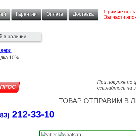
Прямые поста
тей
Гарантии
Оплата
Доставка
Запчасти япон
й в наличии
двери
При покупке по 
ссылайтесь на э
ТОВАР ОТПРАВИМ В Л
212‑33‑10
83)