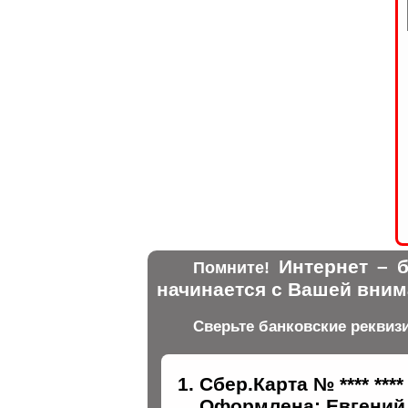
Интернет – б
Помните!
начинается с Вашей вним
Сверьте банковские реквиз
Сбер.Карта № **** ****
Оформлена: Евгений 